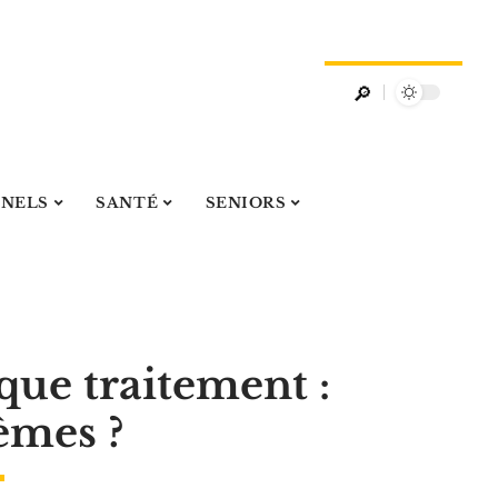
NNELS
SANTÉ
SENIORS
que traitement :
rèmes ?