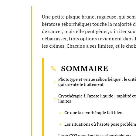
Une petite plaque brune, rugueuse, qui semb
kératose séborrhéique) touche la majorité d
de cancer, mais elle peut gêner, s’irriter 
débarrasser, trois options reviennent dans le
les crèmes. Chacune a ses limites, et le cho
SOMMAIRE
Phototype et verrue séborrhéique : le crit
qui oriente le traitement
Cryothérapie à l’azote liquide : rapidité et
limites
Ce que la cryothérapie fait bien
Les situations où l’azote pose problè
Laser CO2 pour kératose séborrhéique :