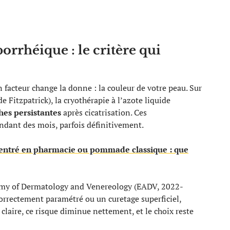
orrhéique : le critère qui
facteur change la donne : la couleur de votre peau. Sur
de Fitzpatrick), la cryothérapie à l’azote liquide
hes persistantes
après cicatrisation. Ces
ndant des mois, parfois définitivement.
centré en pharmacie ou pommade classique : que
my of Dermatology and Venereology (EADV, 2022-
correctement paramétré ou un curetage superficiel,
claire, ce risque diminue nettement, et le choix reste