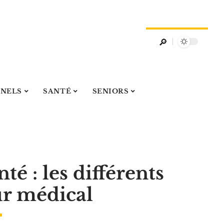
NNELS
SANTÉ
SENIORS
té : les différents
ur médical