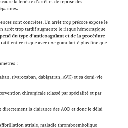
cadre la fenêtre d’arrêt et de reprise des
éparines.
ences sont concrètes. Un arrêt trop précoce expose le
 arrêt trop tardif augmente le risque hémorragique
pend du type d’anticoagulant et de la procédure
atifient ce risque avec une granularité plus fine que
amètres :
aban, rivaroxaban, dabigatran, AVK) et sa demi-vie
rvention chirurgicale (classé par spécialité et par
e directement la clairance des AOD et donc le délai
n (fibrillation atriale, maladie thromboembolique